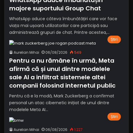
WhatsApp aduce îmbunătățiri
majore suportului Group Chat
WhatsApp aduce câteva îmbunătățiri care vor face
viața mai ușoară utilizatorilor care participă sau
administrează grupuri de chat. Printre acestea,…
Știri
Aurelian Mihai
06/08/2026
549
Pentru a nu rămâne în urmă, Meta
afirmă că și unul dintre modelele
sale AI a infiltrat sistemele altei
companii folosind internetul public
Pentru că e la modă, Mark Zuckerberg a confirmat
personal un atac cibernetic inițiat de unul dintre
modelele Meta AI…
Știri
Aurelian Mihai
06/08/2026
1.227