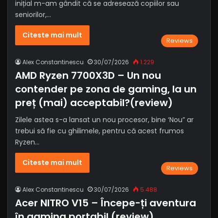
inițial m-am gândit că se adresează copiilor sau
seniorilor,…
Citeste mai mult
Reviews
Alex Constantinescu
30/07/2026
1.229
AMD Ryzen 7700X3D – Un nou
contender pe zona de gaming, la un
preț (mai) acceptabil?(review)
Zilele astea s-a lansat un nou procesor, bine ‘Nou” ar
trebui să fie cu ghilimele, pentru că acest frumos
Ryzen…
Citeste mai mult
Reviews
Alex Constantinescu
30/07/2026
5.488
Acer NITRO V15 – Începe-ți aventura
în gaming portabil (review)