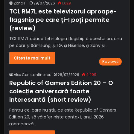
Zona IT
29/07/2026
1.029
TCL RM7L este televizorul aproape-
flagship pe care ți-l poți permite
(review)
TCL RM7L aduce tehnologia flagship a acestui an, una
pe care și Samsung, și LG, și Hisense, și Sony și…
Citeste mai mult
Reviews
Alex Constantinescu
28/07/2026
4.299
Republic of Gamers Edition 20 – O
colecție aniversară foarte
interesantă (short review)
Pentru cei care nu știu ce este Republic of Gamers
Edition 20, să vă ofer niște context, anul 2026
marchează…