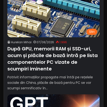
Știri
Aurelian Mihai
07/08/2026
1.996
După GPU, memorii RAM și SSD-uri,
acum și plăcile de bază intră pe lista
componentelor PC vizate de
scumpiri iminente
Potrivit informațiilor propagate mai întâi pe rețelele
sociale din China, plăcile de bază pentru PC se vor
scumpi semnificativ în…