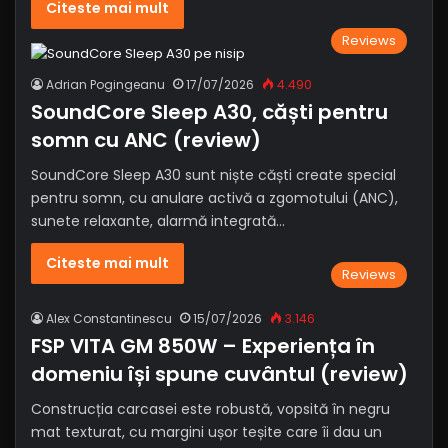
Citeste mai mult
Reviews
Adrian Pogingeanu
17/07/2026
4.490
SoundCore Sleep A30, căști pentru
somn cu ANC (review)
SoundCore Sleep A30 sunt niște căști create special
pentru somn, cu anulare activă a zgomotului (ANC),
sunete relaxante, alarmă integrată…
Citeste mai mult
Reviews
Alex Constantinescu
15/07/2026
3.146
FSP VITA GM 850W – Experiența în
domeniu își spune cuvântul (review)
Construcția carcasei este robustă, vopsită în negru
mat texturat, cu margini ușor teșite care îi dau un