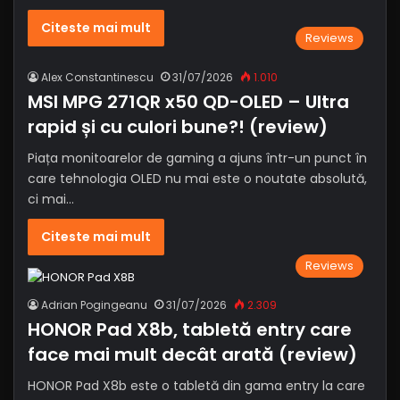
Citeste mai mult
Reviews
Alex Constantinescu
31/07/2026
1.010
MSI MPG 271QR x50 QD-OLED – Ultra
rapid și cu culori bune?! (review)
Piața monitoarelor de gaming a ajuns într-un punct în
care tehnologia OLED nu mai este o noutate absolută,
ci mai…
Citeste mai mult
Reviews
Adrian Pogingeanu
31/07/2026
2.309
HONOR Pad X8b, tabletă entry care
face mai mult decât arată (review)
HONOR Pad X8b este o tabletă din gama entry la care