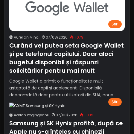
Știri
Aurelian Mihai
07/08/2026
1.079
Curând vei putea seta Google Wallet
și pe telefonul copilului. Doar aloci
bugetul disponibil și răspunzi
solicitărilor pentru mai mult
Google Wallet a primit o funcționalitate mult
așteptată de copii și adolescenți. Disponibilă
deocamdată doar pentru utilizatorii din SUA, noua…
Știri
Adrian Pogingeanu
07/08/2026
1.035
Samsung și SK Hynix profită, după ce
Apple nu s-a înțeles cu chinezii