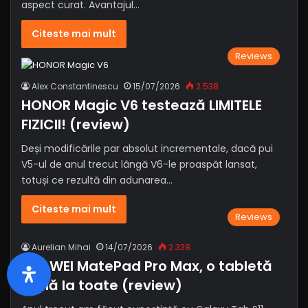
aspect curat. Avantajul…
Citeste mai mult
Reviews
Alex Constantinescu
15/07/2026
2.538
HONOR Magic V6 testează LIMITELE
FIZICII! (review)
Deși modificările par absolut incrementale, dacă pui
V5-ul de anul trecut lângă V6-le proaspăt lansat,
totuși ce rezultă din adunarea…
Citeste mai mult
Reviews
Aurelian Mihai
14/07/2026
2.338
HUAWEI MatePad Pro Max, o tabletă
bună la toate (review)