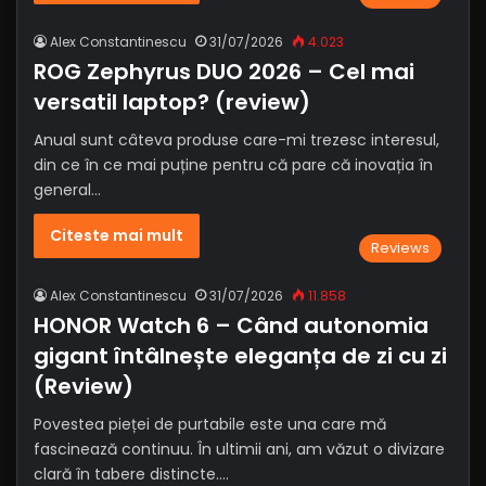
Alex Constantinescu
31/07/2026
4.023
ROG Zephyrus DUO 2026 – Cel mai
versatil laptop? (review)
Anual sunt câteva produse care-mi trezesc interesul,
din ce în ce mai puține pentru că pare că inovația în
general…
Citeste mai mult
Reviews
Alex Constantinescu
31/07/2026
11.858
HONOR Watch 6 – Când autonomia
gigant întâlnește eleganța de zi cu zi
(Review)
Povestea pieței de purtabile este una care mă
fascinează continuu. În ultimii ani, am văzut o divizare
clară în tabere distincte.…