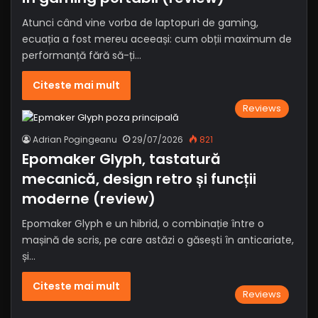
Atunci când vine vorba de laptopuri de gaming,
ecuația a fost mereu aceeași: cum obții maximum de
performanță fără să-ți…
Citeste mai mult
Reviews
Adrian Pogingeanu
29/07/2026
821
Epomaker Glyph, tastatură
mecanică, design retro și funcții
moderne (review)
Epomaker Glyph e un hibrid, o combinație între o
mașină de scris, pe care astăzi o găsești în anticariate,
și…
Citeste mai mult
Reviews