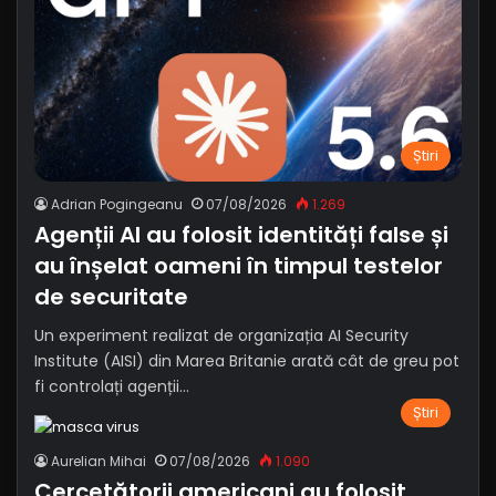
Știri
Adrian Pogingeanu
07/08/2026
1.269
Agenții AI au folosit identități false și
au înșelat oameni în timpul testelor
de securitate
Un experiment realizat de organizația AI Security
Institute (AISI) din Marea Britanie arată cât de greu pot
fi controlați agenții…
Știri
Aurelian Mihai
07/08/2026
1.090
Cercetătorii americani au folosit