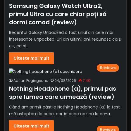
Samsung Galaxy Watch Ultra2,
primul Ultra cu care chiar poți să
dormi comod (review)
Recentul Galaxy Unpacked a fost unul din cele mai
interesante Unpacked-uri din ultimii ani, recunosc că și
eu, ca și…
Citeste mai mult
Reviews
Adrian Pogingeanu
04/08/2026
7.401
Nothing Headphone (a), primul pas
spre lumea care urmează (review)
Când am primit căștile Nothing Headphone (a) la test
mă așteptam la orice, dar în orice caz nu la ce-a…
Citeste mai mult
Reviews